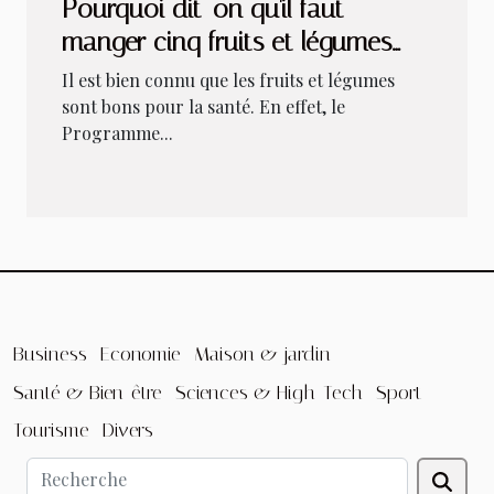
Pourquoi dit-on qu'il faut
manger cinq fruits et légumes
par jour ?
Il est bien connu que les fruits et légumes
sont bons pour la santé. En effet, le
Programme...
Business
Economie
Maison & jardin
Santé & Bien-être
Sciences & High-Tech
Sport
Tourisme
Divers