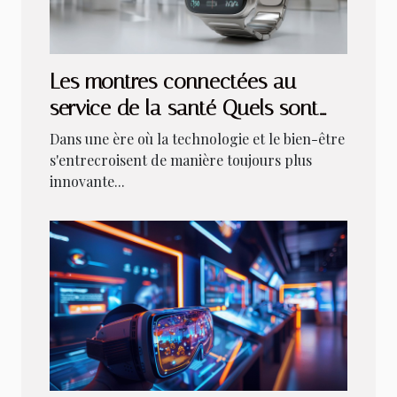
Les montres connectées au
service de la santé Quels sont
les meilleurs modèles pour le
Dans une ère où la technologie et le bien-être
suivi médical
s'entrecroisent de manière toujours plus
innovante...