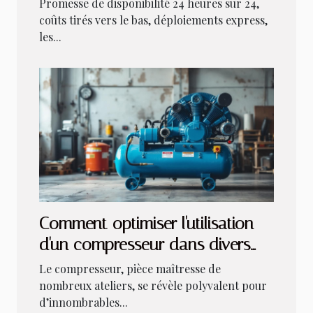
Promesse de disponibilité 24 heures sur 24,
coûts tirés vers le bas, déploiements express,
les...
Comment optimiser l'utilisation
d'un compresseur dans divers
projets ?
Le compresseur, pièce maîtresse de
nombreux ateliers, se révèle polyvalent pour
d’innombrables...