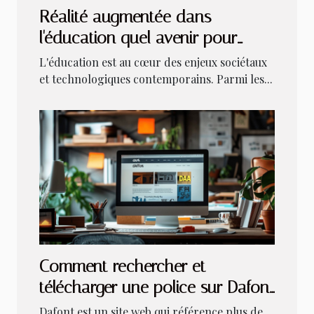
Réalité augmentée dans
l'éducation quel avenir pour
l'apprentissage interactif
L'éducation est au cœur des enjeux sociétaux
et technologiques contemporains. Parmi les...
Comment rechercher et
télécharger une police sur Dafont
?
Dafont est un site web qui référence plus de