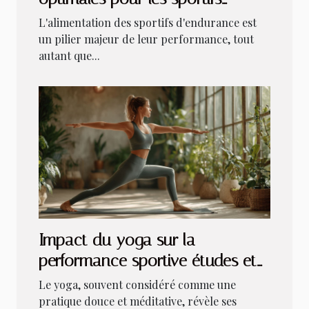
d'endurance actualités et
L'alimentation des sportifs d'endurance est
conseils
un pilier majeur de leur performance, tout
autant que...
Impact du yoga sur la
performance sportive études et
résultats
Le yoga, souvent considéré comme une
pratique douce et méditative, révèle ses